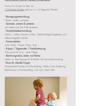
Im Kurs für Kinder im Alter von
12 Monaten & älter
geht es u.a. um folgende Themen:
- Bewegungsentwicklung:
Gehen, laufen, springen
- Sammeln, ordnen & sortieren:
sich selbst und die Welt verstehen
- Persönlichkeitsentwicklung:
alleine / selber machen wollen - Selbständigkeit begleiten und
Selbstwertgefühl stärken
- Kommunikation
erste Worte - Mama, Papa, Auto, ...
- Krippe / Tagesmutter / Fremdbetreuung
Was passt für Euch - neue Wege
-
Berührungsverse, Lieder und Reime:
Laden zur Beruhigung ein & fördern die Sprachentwicklung
- Raum für aktuelle Fragen:
Vereinbarkeit Familie und Berufsalltag, Werte in der Erziehung,
Bedürfnisse im Familienalltag, und noch vieles mehr