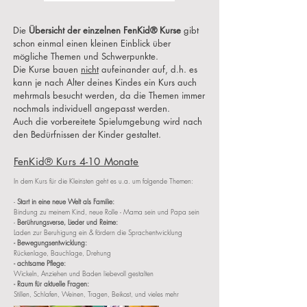
​Die
Übersicht der einzelnen FenKid® Kurse
gibt
schon einmal einen kleinen Einblick über
mögliche Themen und Schwerpunkte.
Die Kurse bauen
nicht
aufeinander auf, d.h. es
kann je nach Alter deines Kindes ein Kurs auch
mehrmals besucht werden, da die Themen immer
nochmals individuell angepasst werden.
Auch die vorbereitete Spielumgebung wird nach
den Bedürfnissen der Kinder gestaltet.
FenKid® Kurs 4-10 Monate
In dem Kurs für die Kleinsten geht es u.a. um folgende Themen:
-
Start in eine neue Welt als Familie:
Bindung zu meinem Kind, neue Rolle - Mama sein und Papa sein
-
Berührungsverse, Lieder und Reime:
Laden zur Beruhigung ein & fördern die Sprachentwicklung
- Bewegungsentwicklung:
Rückenlage, Bauchlage, Drehung
- achtsame Pflege:
Wickeln, Anziehen und Baden liebevoll gestalten
- Raum für aktuelle Fragen:
Stillen, Schlafen, Weinen, Tragen, Beikost, und vieles mehr