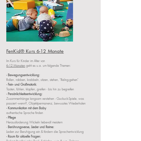
FenKid® Kurs 6-12 Monate
Im Kurs für Kinder im Alter von
6-12 Monaten
geht es u.a. um folgende Themen:
- Bewegungsentwicklung:
Rollen, robben, krabbeln, sitzen, stehen, "Reling-gehen"
- Fein- und Großmotorik:
Tasten, fühlen, klopfen, greifen - bis hin zu begreifen
- Persönlichkeitsentwicklung:
Zusammenhänge langsam verstehen - Guckuck-Spiele, was
passiert -wenn?, Objektpermanenz, bewusstes Wiederholen
- Kommunikation mit dem Baby
authentische Sprache finden
- Pflege
Herausforderung Wickeln liebevoll meistern
-
Berührungsverse, Lieder und Reime:
Laden zur Beruhigung ein & fördern die Sprachentwicklung
- Raum für aktuelle Fragen: