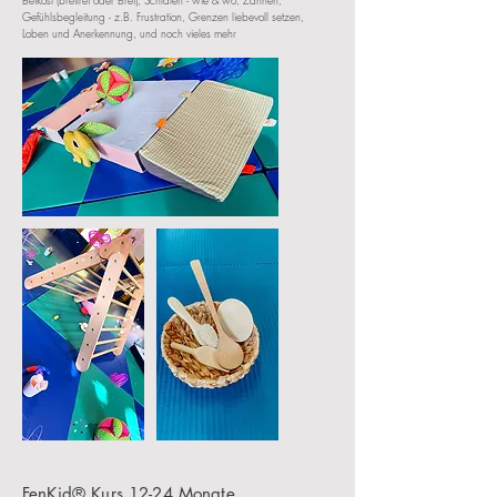
Beikost (breifrei oder Brei), Schlafen - wie & wo, Zahnen,
Gefühlsbegleitung - z.B. Frustration, Grenzen liebevoll setzen,
Loben und Anerkennung, und noch vieles mehr
FenKid® Kurs 12-24 Monate